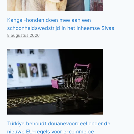
Kangal-honden doen mee aan een
schoonheidswedstrijd in het inheemse Sivas
8 augustus 2026
Türkiye behoudt douanevoordeel onder de
nieuwe EU-regels voor e-commerce