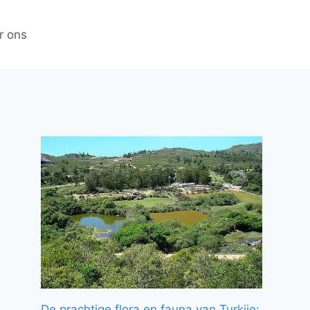
r ons
De prachtige flora en fauna van Turkije: