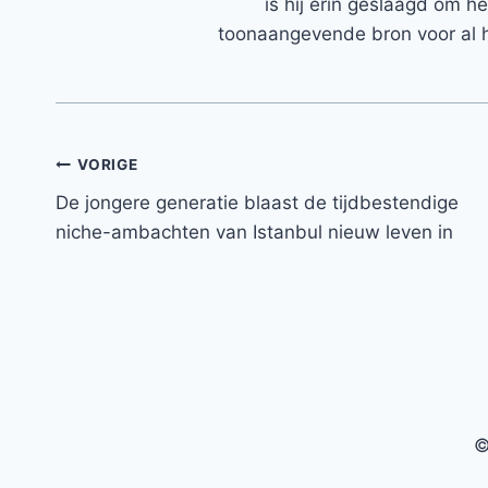
is hij erin geslaagd om h
toonaangevende bron voor al h
Bericht
VORIGE
De jongere generatie blaast de tijdbestendige
navigatie
niche-ambachten van Istanbul nieuw leven in
©