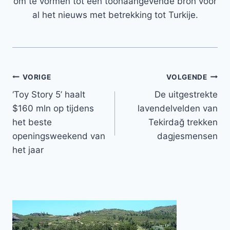
om te vormen tot een toonaangevende bron voor
al het nieuws met betrekking tot Turkije.
Bericht
VORIGE
VOLGENDE
‘Toy Story 5’ haalt
De uitgestrekte
navigatie
$160 mln op tijdens
lavendelvelden van
het beste
Tekirdağ trekken
openingsweekend van
dagjesmensen
het jaar