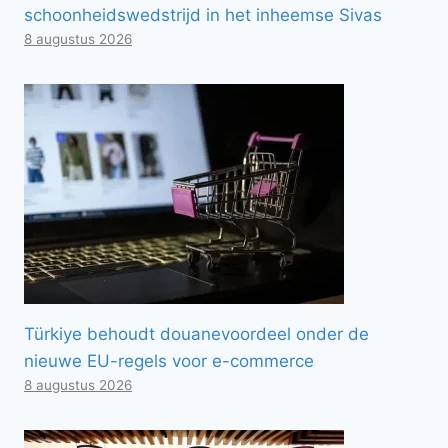
schoonheidswedstrijd in het inheemse Sivas
8 augustus 2026
Türkiye behoudt douanevoordeel onder de
nieuwe EU-regels voor e-commerce
8 augustus 2026