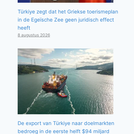
Türkiye zegt dat het Griekse toerismeplan
in de Egeïsche Zee geen juridisch effect
heeft
8 augustus 2026
De export van Türkiye naar doelmarkten
bedroeg in de eerste helft $94 miljard