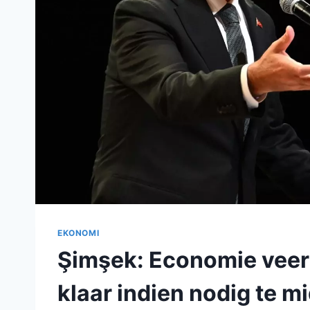
EKONOMI
Şimşek: Economie veerk
klaar indien nodig te m