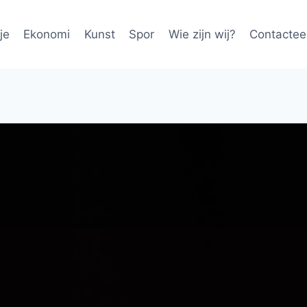
je
Ekonomi
Kunst
Spor
Wie zijn wij?
Contactee