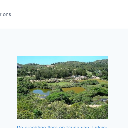
r ons
De prachtige flora en fauna van Turkije: