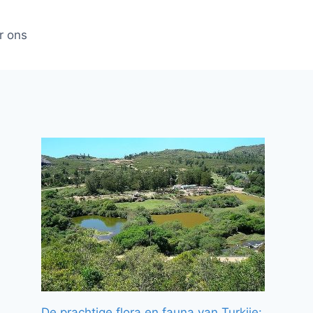
r ons
De prachtige flora en fauna van Turkije: