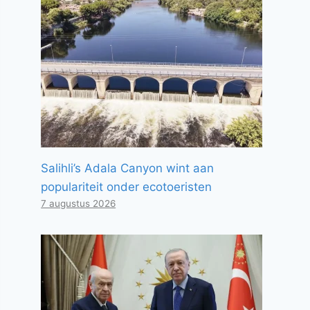
Salihli’s Adala Canyon wint aan
populariteit onder ecotoeristen
7 augustus 2026