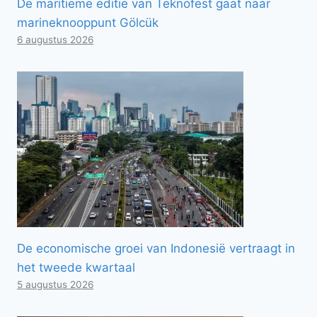
De maritieme editie van Teknofest gaat naar
marineknooppunt Gölcük
6 augustus 2026
De economische groei van Indonesië vertraagt ​​in
het tweede kwartaal
5 augustus 2026