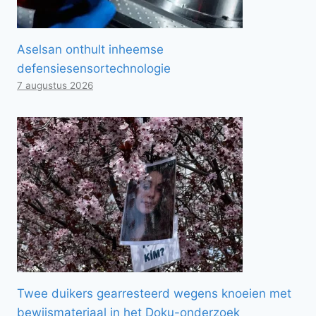
Aselsan onthult inheemse
defensiesensortechnologie
7 augustus 2026
Twee duikers gearresteerd wegens knoeien met
bewijsmateriaal in het Doku-onderzoek