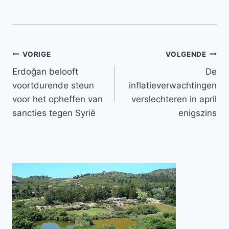
Bericht
VORIGE
VOLGENDE
Erdoğan belooft
De
navigatie
voortdurende steun
inflatieverwachtingen
voor het opheffen van
verslechteren in april
sancties tegen Syrië
enigszins