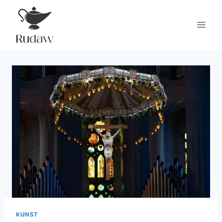
Doorgaan
naar
inhoud
KUNST