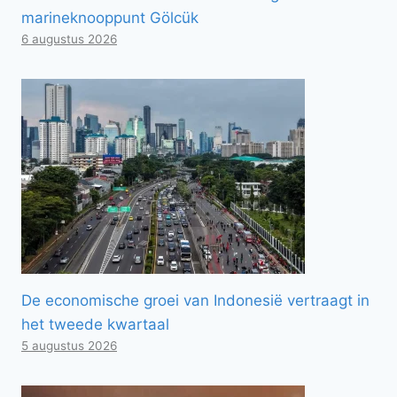
marineknooppunt Gölcük
6 augustus 2026
De economische groei van Indonesië vertraagt ​​in
het tweede kwartaal
5 augustus 2026