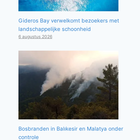
Gideros Bay verwelkomt bezoekers met
landschappelijke schoonheid
6 augustus 2026
Bosbranden in Balıkesir en Malatya onder
controle