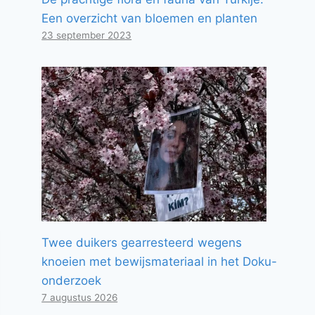
Een overzicht van bloemen en planten
23 september 2023
Twee duikers gearresteerd wegens
knoeien met bewijsmateriaal in het Doku-
onderzoek
7 augustus 2026