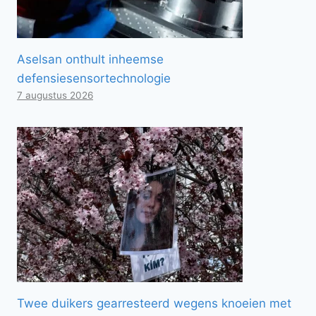
Aselsan onthult inheemse
defensiesensortechnologie
7 augustus 2026
Twee duikers gearresteerd wegens knoeien met