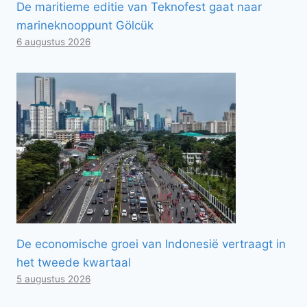
De maritieme editie van Teknofest gaat naar
marineknooppunt Gölcük
6 augustus 2026
De economische groei van Indonesië vertraagt ​​in
het tweede kwartaal
5 augustus 2026