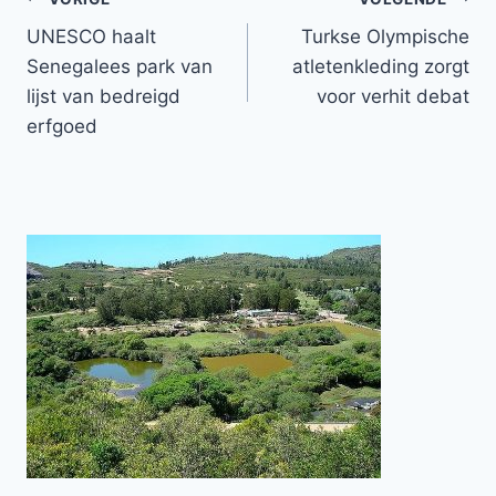
Bericht
UNESCO haalt
Turkse Olympische
navigatie
Senegalees park van
atletenkleding zorgt
lijst van bedreigd
voor verhit debat
erfgoed