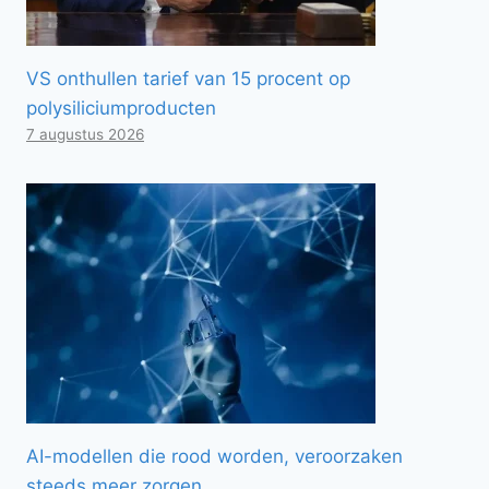
VS onthullen tarief van 15 procent op
polysiliciumproducten
7 augustus 2026
AI-modellen die rood worden, veroorzaken
steeds meer zorgen