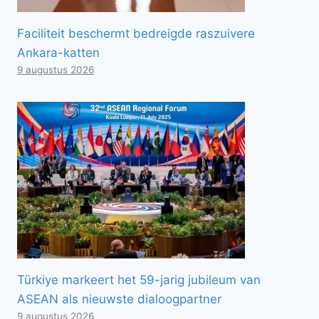
Faciliteit beschermt bedreigde raszuivere
Ankara-katten
9 augustus 2026
Türkiye markeert het 59-jarig jubileum van
ASEAN als nieuwste dialoogpartner
9 augustus 2026