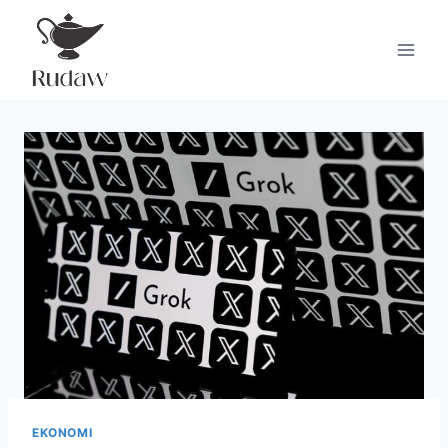
Doorgaan
naar
inhoud
EKONOMI