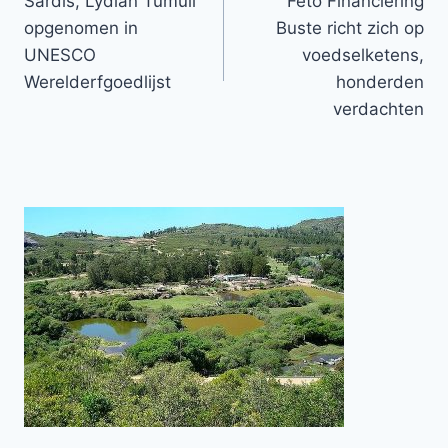
Sardis, Lydian Tumuli
Fetö Financiering
navigatie
opgenomen in
Buste richt zich op
UNESCO
voedselketens,
Werelderfgoedlijst
honderden
verdachten