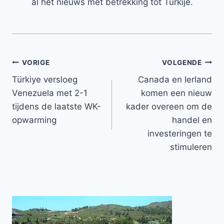
al het nieuws met betrekking tot Turkije.
Bericht
VORIGE
VOLGENDE
Türkiye versloeg
Canada en Ierland
navigatie
Venezuela met 2-1
komen een nieuw
tijdens de laatste WK-
kader overeen om de
opwarming
handel en
investeringen te
stimuleren