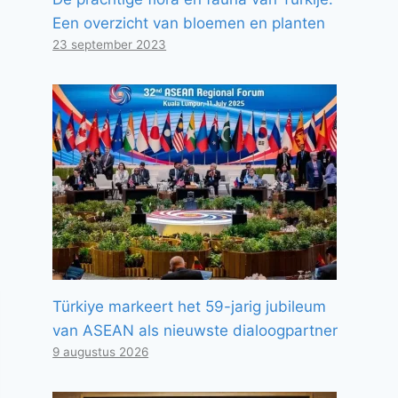
Een overzicht van bloemen en planten
23 september 2023
Türkiye markeert het 59-jarig jubileum
van ASEAN als nieuwste dialoogpartner
9 augustus 2026