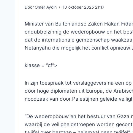
Door
Ömer Aydin
10 oktober 2025 21:17
Minister van Buitenlandse Zaken Hakan Fida
ondubbelzinnig de wederopbouw en het bes
dat de internationale gemeenschap waakzaam 
Netanyahu die mogelijk het conflict opnieuw 
klasse = “cf”>
In zijn toespraak tot verslaggevers na een op
door hoge diplomaten uit Europa, de Arabisc
noodzaak van door Palestijnen geleide veilig
“De wederopbouw en het bestuur van Gaza m
waarbij de veiligheidstroepen worden gecont
twijfel over bestaan ​​– helemaal geen twijfel”, z