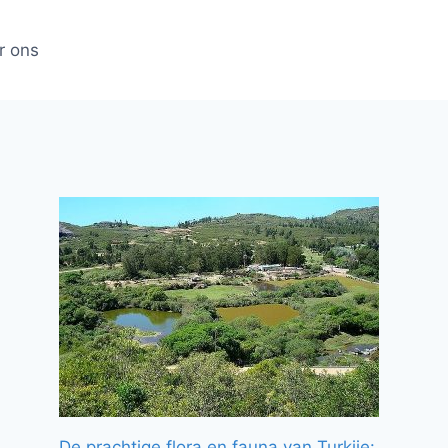
r ons
De prachtige flora en fauna van Turkije: