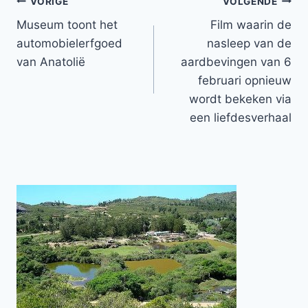
Bericht
VORIGE
VOLGENDE
Museum toont het
Film waarin de
navigatie
automobielerfgoed
nasleep van de
van Anatolië
aardbevingen van 6
februari opnieuw
wordt bekeken via
een liefdesverhaal