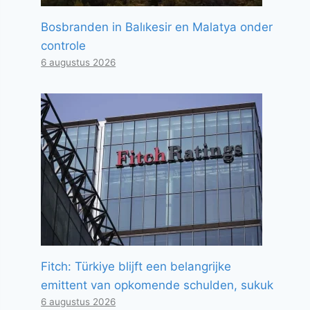
Bosbranden in Balıkesir en Malatya onder
controle
6 augustus 2026
Fitch: Türkiye blijft een belangrijke
emittent van opkomende schulden, sukuk
6 augustus 2026