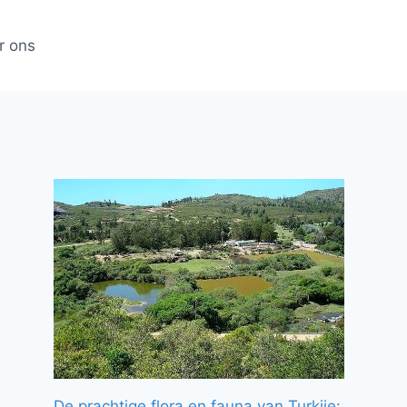
r ons
De prachtige flora en fauna van Turkije: