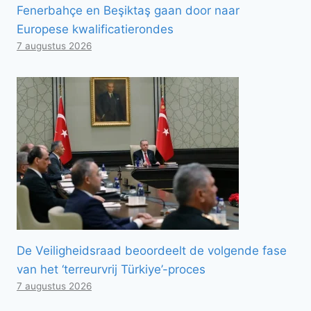
Fenerbahçe en Beşiktaş gaan door naar
Europese kwalificatierondes
7 augustus 2026
De Veiligheidsraad beoordeelt de volgende fase
van het ‘terreurvrij Türkiye’-proces
7 augustus 2026