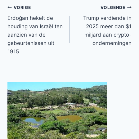
Bericht
VORIGE
VOLGENDE
Erdoğan hekelt de
Trump verdiende in
navigatie
houding van Israël ten
2025 meer dan $1
aanzien van de
miljard aan crypto-
gebeurtenissen uit
ondernemingen
1915