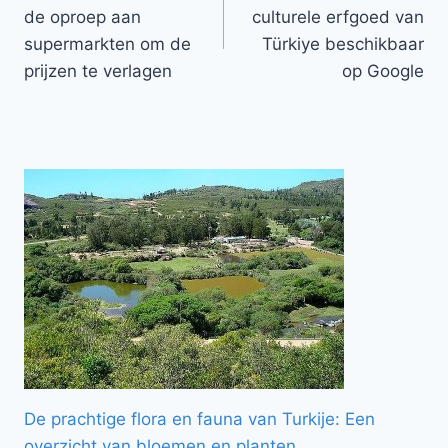
navigatie
de oproep aan
culturele erfgoed van
supermarkten om de
Türkiye beschikbaar
prijzen te verlagen
op Google
De prachtige flora en fauna van Turkije: Een
overzicht van bloemen en planten