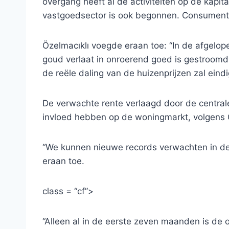
overgang heeft al de activiteiten op de kapi
vastgoedsector is ook begonnen. Consumente
Özelmacıklı voegde eraan toe: “In de afgel
goud verlaat in onroerend goed is gestroomd
de reële daling van de huizenprijzen zal ein
De verwachte rente verlaagd door de central
invloed hebben op de woningmarkt, volgens Ö
“We kunnen nieuwe records verwachten in de v
eraan toe.
class = “cf”>
“Alleen al in de eerste zeven maanden is de