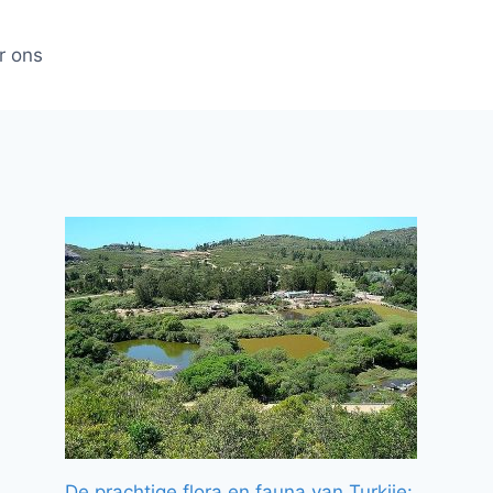
r ons
De prachtige flora en fauna van Turkije: