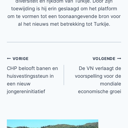
diversiteit en rijkdom van Turkije. Door zijn
toewijding is hij erin geslaagd om het platform
om te vormen tot een toonaangevende bron voor
al het nieuws met betrekking tot Turkije.
Bericht
VORIGE
VOLGENDE
CHP belooft banen en
De VN verlaagt de
navigatie
huisvestingssteun in
voorspelling voor de
een nieuw
mondiale
jongereninitiatief
economische groei