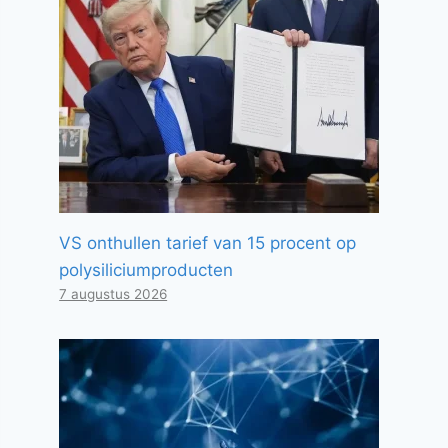
VS onthullen tarief van 15 procent op
polysiliciumproducten
7 augustus 2026