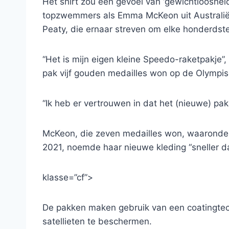
Het shirt zou een gevoel van ‘gewichtlooshe
topzwemmers als Emma McKeon uit Australië
Peaty, die ernaar streven om elke honderdste
“Het is mijn eigen kleine Speedo-raketpakje”,
pak vijf gouden medailles won op de Olympis
“Ik heb er vertrouwen in dat het (nieuwe) pak 
McKeon, die zeven medailles won, waaronder 
2021, noemde haar nieuwe kleding “sneller da
klasse=”cf”>
De pakken maken gebruik van een coatingtech
satellieten te beschermen.