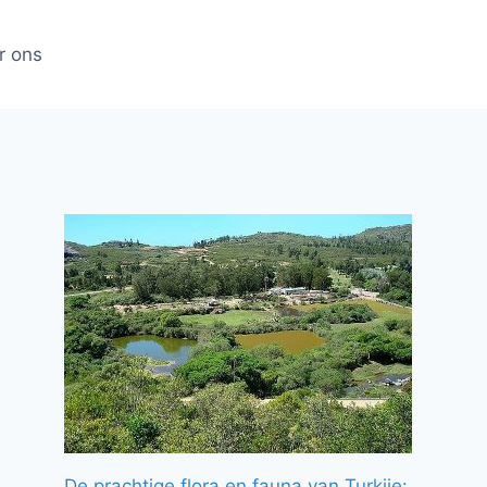
r ons
De prachtige flora en fauna van Turkije: