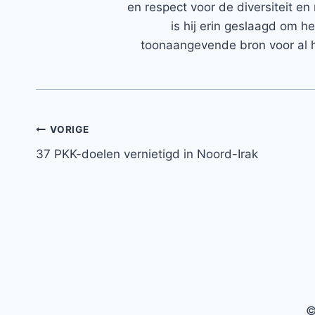
en respect voor de diversiteit en 
is hij erin geslaagd om h
toonaangevende bron voor al h
Bericht
VORIGE
37 PKK-doelen vernietigd in Noord-Irak
navigatie
©