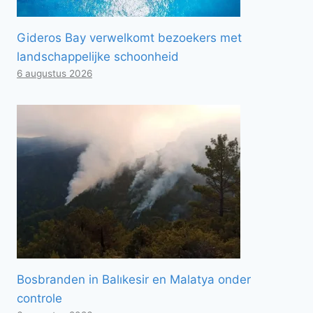
Gideros Bay verwelkomt bezoekers met
landschappelijke schoonheid
6 augustus 2026
Bosbranden in Balıkesir en Malatya onder
controle