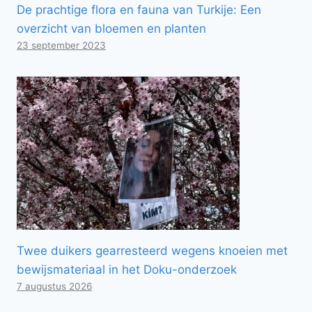
De prachtige flora en fauna van Turkije: Een
overzicht van bloemen en planten
23 september 2023
Twee duikers gearresteerd wegens knoeien met
bewijsmateriaal in het Doku-onderzoek
7 augustus 2026