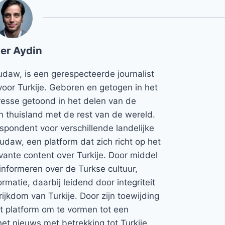
er Aydin
udaw, is een gerespecteerde journalist
voor Turkije. Geboren en getogen in het
teresse getoond in het delen van de
jn thuisland met de rest van de wereld.
espondent voor verschillende landelijke
Rudaw, een platform dat zich richt op het
vante content over Turkije. Door middel
informeren over de Turkse cultuur,
rmatie, daarbij leidend door integriteit
rijkdom van Turkije. Door zijn toewijding
et platform om te vormen tot een
et nieuws met betrekking tot Turkije.