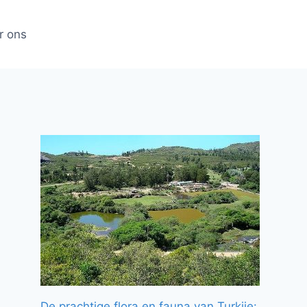
r ons
De prachtige flora en fauna van Turkije: