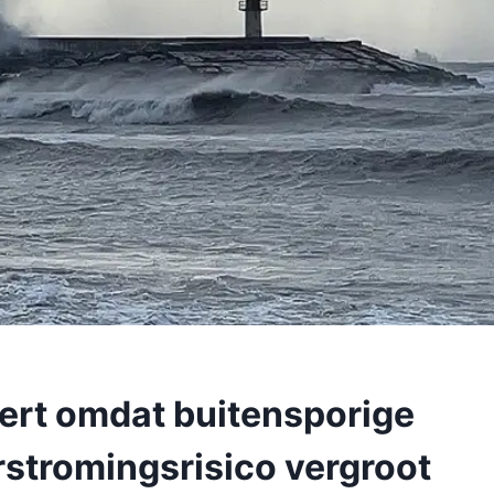
lert omdat buitensporige
rstromingsrisico vergroot