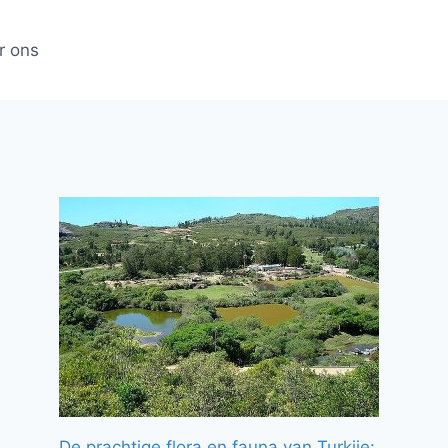
r ons
De prachtige flora en fauna van Turkije: