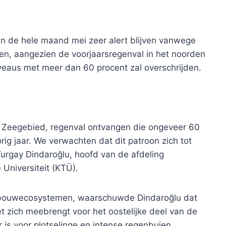
en de hele maand mei zeer alert blijven vanwege
gen, aangezien de voorjaarsregenval in het noorden
veaus met meer dan 60 procent zal overschrijden.
e Zeegebied, regenval ontvangen die ongeveer 60
ig jaar. We verwachten dat dit patroon zich tot
 Turgay Dindaroğlu, hoofd van de afdeling
niversiteit (KTÜ).
andbouwecosystemen, waarschuwde Dindaroğlu dat
et zich meebrengt voor het oostelijke deel van de
 is voor plotselinge en intense regenbuien.