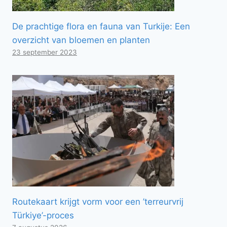
De prachtige flora en fauna van Turkije: Een
overzicht van bloemen en planten
23 september 2023
Routekaart krijgt vorm voor een ’terreurvrij
Türkiye’-proces