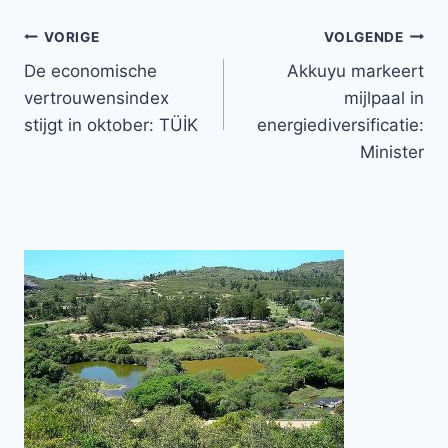
Bericht
VORIGE
VOLGENDE
De economische
Akkuyu markeert
navigatie
vertrouwensindex
mijlpaal in
stijgt in oktober: TÜİK
energiediversificatie:
Minister