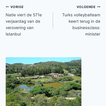
Bericht
VORIGE
VOLGENDE
Natie viert de 571e
Turks volleybalteam
navigatie
verjaardag van de
keert terug in de
verovering van
businessclass:
Istanbul
minister