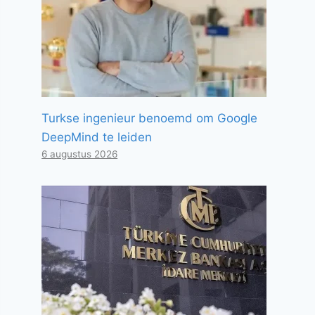
Turkse ingenieur benoemd om Google
DeepMind te leiden
6 augustus 2026