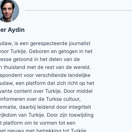
er Aydin
udaw, is een gerespecteerde journalist
voor Turkije. Geboren en getogen in het
teresse getoond in het delen van de
jn thuisland met de rest van de wereld.
espondent voor verschillende landelijke
Rudaw, een platform dat zich richt op het
vante content over Turkije. Door middel
informeren over de Turkse cultuur,
rmatie, daarbij leidend door integriteit
rijkdom van Turkije. Door zijn toewijding
et platform om te vormen tot een
et nieuws met betrekking tot Turkije.