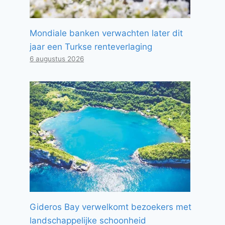
Mondiale banken verwachten later dit
jaar een Turkse renteverlaging
6 augustus 2026
Gideros Bay verwelkomt bezoekers met
landschappelijke schoonheid