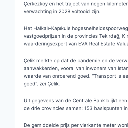
Çerkezköy en het traject van negen kilometer 
verwachting in 2028 voltooid zijn.
Het Halkalı-Kapıkule hogesnelheidsspoorwegp
vastgoedprijzen in de provincies Tekirdağ, Kır
waarderingsexpert van EVA Real Estate Valua
Çelik merkte op dat de pandemie en de verw
aanwakkerden, vooral van inwoners van Istanb
waarde van onroerend goed. “Transport is ee
goed”, zei Çelik.
Uit gegevens van de Centrale Bank blijkt een 
de drie provincies samen: 153 basispunten in
De gemiddelde prijs per vierkante meter wo