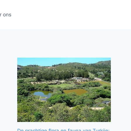
r ons
De prachtige flora en fauna van Turkije: