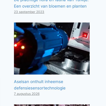
Een overzicht van bloemen en planten
23 september 2023
Aselsan onthult inheemse
defensiesensortechnologie
7 augustus 2026