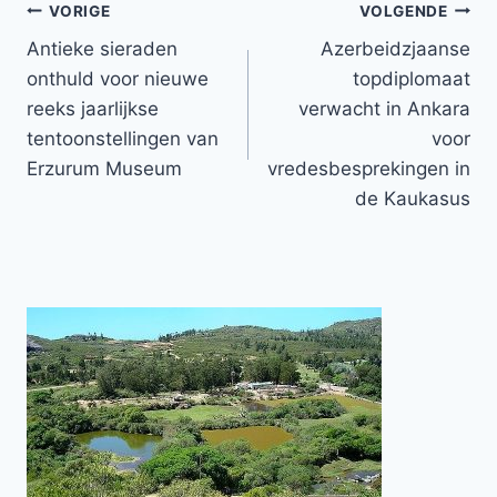
Bericht
VORIGE
VOLGENDE
Antieke sieraden
Azerbeidzjaanse
navigatie
onthuld voor nieuwe
topdiplomaat
reeks jaarlijkse
verwacht in Ankara
tentoonstellingen van
voor
Erzurum Museum
vredesbesprekingen in
de Kaukasus