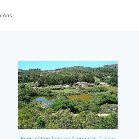
r ons
De prachtige flora en fauna van Turkije: