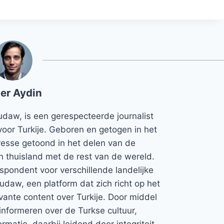
er Aydin
udaw, is een gerespecteerde journalist
voor Turkije. Geboren en getogen in het
teresse getoond in het delen van de
jn thuisland met de rest van de wereld.
espondent voor verschillende landelijke
Rudaw, een platform dat zich richt op het
vante content over Turkije. Door middel
informeren over de Turkse cultuur,
rmatie, daarbij leidend door integriteit