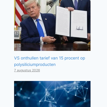
VS onthullen tarief van 15 procent op
polysiliciumproducten
7 augustus 2026