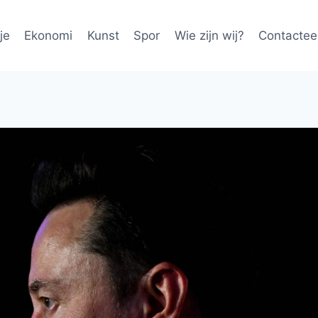
je
Ekonomi
Kunst
Spor
Wie zijn wij?
Contactee