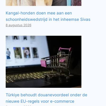
Kangal-honden doen mee aan een
schoonheidswedstrijd in het inheemse Sivas
8 augustus 2026
Türkiye behoudt douanevoordeel onder de
nieuwe EU-regels voor e-commerce