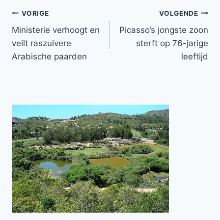
Bericht
VORIGE
VOLGENDE
Ministerie verhoogt en
Picasso’s jongste zoon
navigatie
veilt raszuivere
sterft op 76-jarige
Arabische paarden
leeftijd