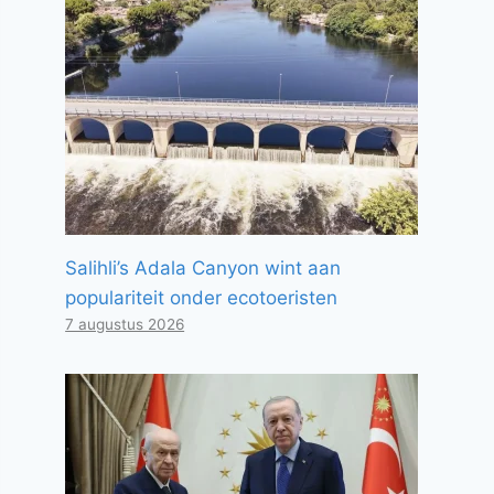
Salihli’s Adala Canyon wint aan
populariteit onder ecotoeristen
7 augustus 2026