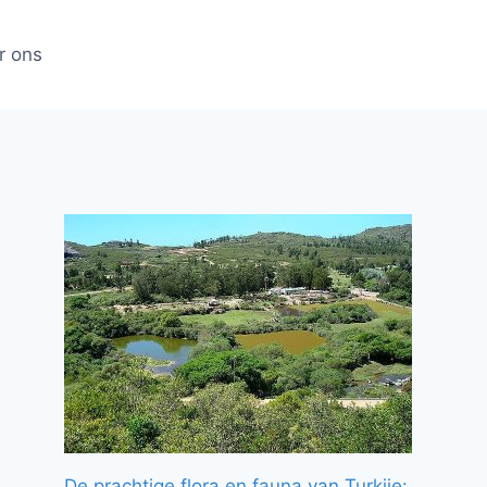
r ons
De prachtige flora en fauna van Turkije: