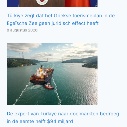
Türkiye zegt dat het Griekse toerismeplan in de
Egeïsche Zee geen juridisch effect heeft
8 augustus 2026
De export van Türkiye naar doelmarkten bedroeg
in de eerste helft $94 miljard