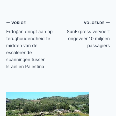
Bericht
VORIGE
VOLGENDE
Erdoğan dringt aan op
SunExpress vervoert
navigatie
terughoudendheid te
ongeveer 10 miljoen
midden van de
passagiers
escalerende
spanningen tussen
Israël en Palestina