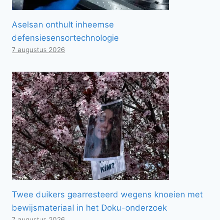
Aselsan onthult inheemse
defensiesensortechnologie
7 augustus 2026
Twee duikers gearresteerd wegens knoeien met
bewijsmateriaal in het Doku-onderzoek
7 augustus 2026