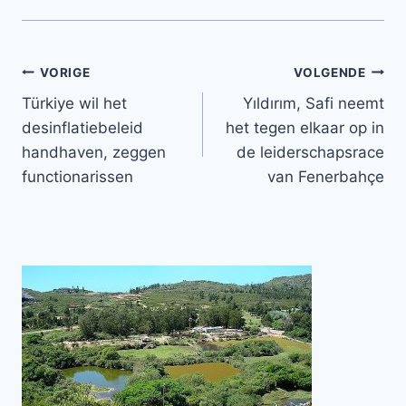
Bericht
VORIGE
VOLGENDE
Türkiye wil het
Yıldırım, Safi neemt
navigatie
desinflatiebeleid
het tegen elkaar op in
handhaven, zeggen
de leiderschapsrace
functionarissen
van Fenerbahçe