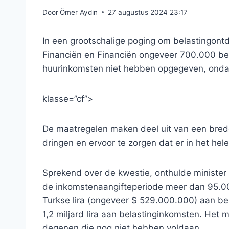
Door
Ömer Aydin
27 augustus 2024 23:17
In een grootschalige poging om belastingontdu
Financiën en Financiën ongeveer 700.000 bel
huurinkomsten niet hebben opgegeven, ondank
klasse=”cf”>
De maatregelen maken deel uit van een breder
dringen en ervoor te zorgen dat er in het he
Sprekend over de kwestie, onthulde ministe
de inkomstenaangifteperiode meer dan 95.00
Turkse lira (ongeveer $ 529.000.000) aan bel
1,2 miljard lira aan belastinginkomsten. Het m
degenen die nog niet hebben voldaan.