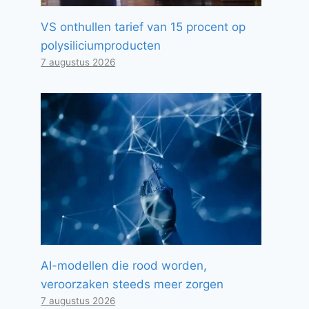
VS onthullen tarief van 15 procent op
polysiliciumproducten
7 augustus 2026
AI-modellen die rood worden,
veroorzaken steeds meer zorgen
7 augustus 2026