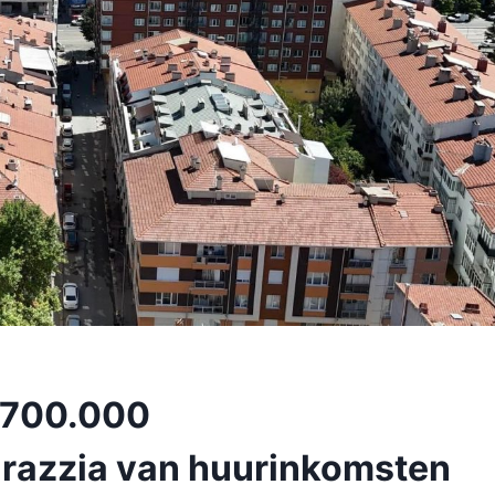
t 700.000
j razzia van huurinkomsten