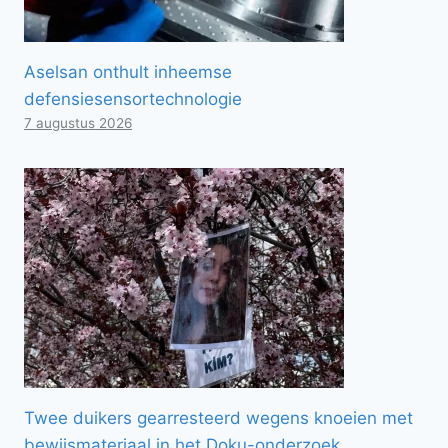
Aselsan onthult inheemse
defensiesensortechnologie
7 augustus 2026
Twee duikers gearresteerd wegens knoeien met
bewijsmateriaal in het Doku-onderzoek