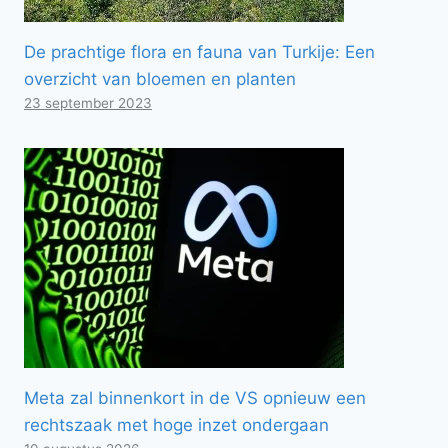
De prachtige flora en fauna van Turkije: Een
overzicht van bloemen en planten
23 september 2023
Meta zal binnenkort in de VS opnieuw een
rechtszaak met hoge inzet ondergaan