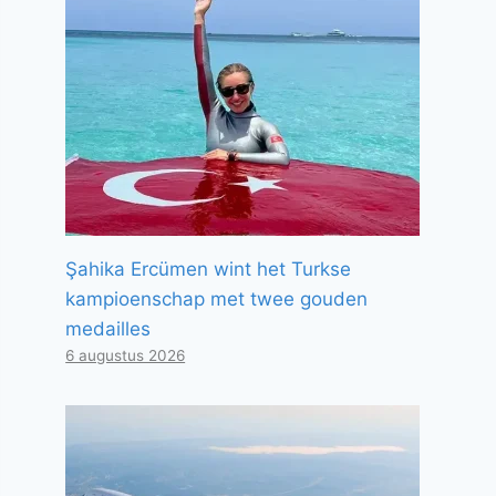
Şahika Ercümen wint het Turkse
kampioenschap met twee gouden
medailles
6 augustus 2026