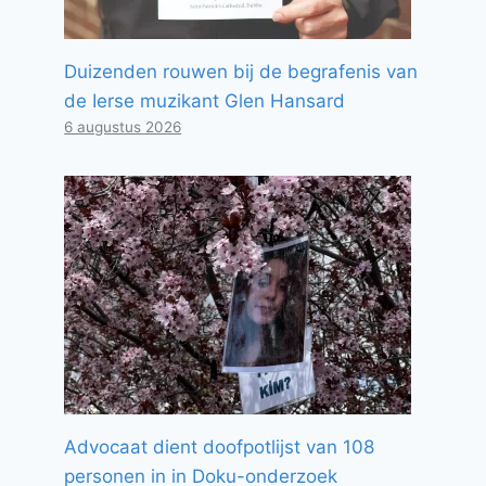
Duizenden rouwen bij de begrafenis van
de Ierse muzikant Glen Hansard
6 augustus 2026
Advocaat dient doofpotlijst van 108
personen in in Doku-onderzoek