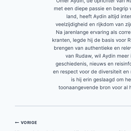
Ömer Aydin, de oprichter van R
met een diepe passie en begrip 
land, heeft Aydin altijd in
veelzijdigheid en rijkdom van zi
Na jarenlange ervaring als corr
kranten, legde hij de basis voor 
brengen van authentieke en rele
van Rudaw, wil Aydin meer 
geschiedenis, nieuws en reisinfo
en respect voor de diversiteit en 
is hij erin geslaagd om h
toonaangevende bron voor al h
Bericht
VORIGE