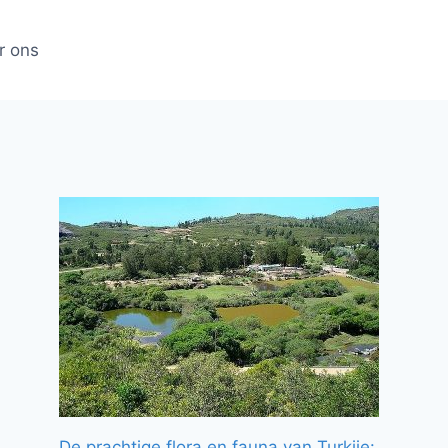
r ons
De prachtige flora en fauna van Turkije: