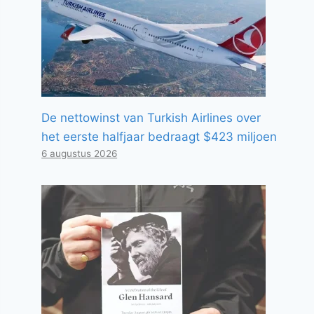
De nettowinst van Turkish Airlines over
het eerste halfjaar bedraagt ​​$423 miljoen
6 augustus 2026