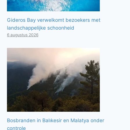
Gideros Bay verwelkomt bezoekers met
landschappelijke schoonheid
6 augustus 2026
Bosbranden in Balıkesir en Malatya onder
controle