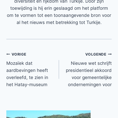
diversiteit en rijkdom van Turkije. Door zijn
toewijding is hij erin geslaagd om het platform
om te vormen tot een toonaangevende bron voor
al het nieuws met betrekking tot Turkije.
Bericht
VORIGE
VOLGENDE
Mozaïek dat
Nieuwe wet schrijft
navigatie
aardbevingen heeft
presidentieel akkoord
overleefd, te zien in
voor gemeentelijke
het Hatay-museum
ondernemingen voor