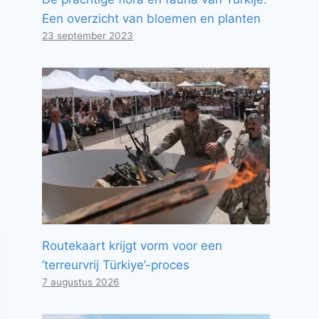
Een overzicht van bloemen en planten
23 september 2023
Routekaart krijgt vorm voor een
’terreurvrij Türkiye’-proces
7 augustus 2026