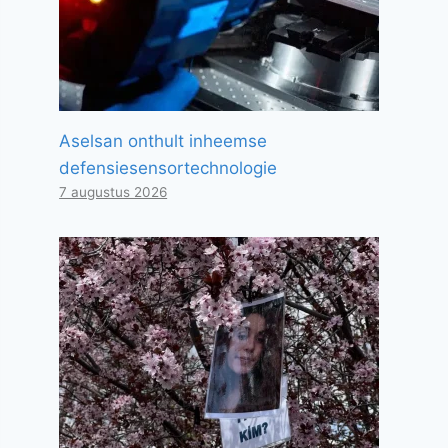
Aselsan onthult inheemse
defensiesensortechnologie
7 augustus 2026