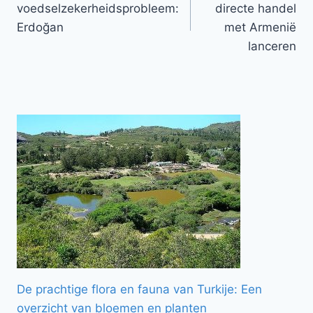
voedselzekerheidsprobleem:
directe handel
Erdoğan
met Armenië
lanceren
De prachtige flora en fauna van Turkije: Een
overzicht van bloemen en planten