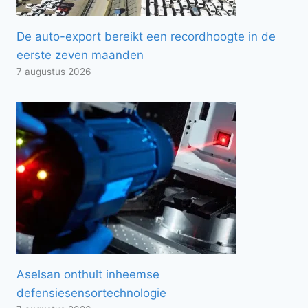
De auto-export bereikt een recordhoogte in de
eerste zeven maanden
7 augustus 2026
Aselsan onthult inheemse
defensiesensortechnologie