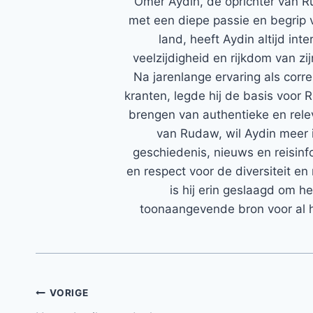
Ömer Aydin, de oprichter van R
met een diepe passie en begrip 
land, heeft Aydin altijd in
veelzijdigheid en rijkdom van zi
Na jarenlange ervaring als corr
kranten, legde hij de basis voor 
brengen van authentieke en rele
van Rudaw, wil Aydin meer 
geschiedenis, nieuws en reisinfo
en respect voor de diversiteit en 
is hij erin geslaagd om h
toonaangevende bron voor al h
Bericht
VORIGE