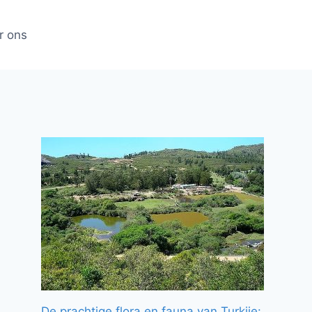
r ons
De prachtige flora en fauna van Turkije: