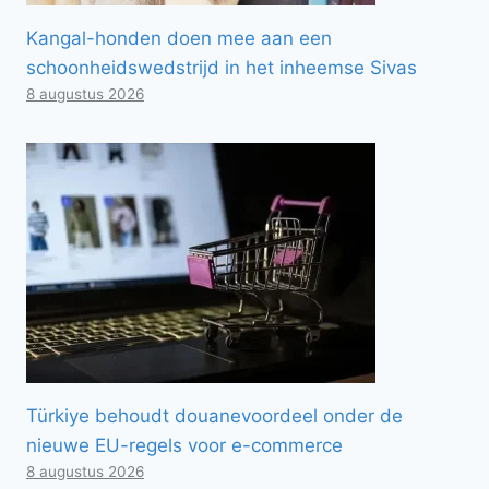
Kangal-honden doen mee aan een
schoonheidswedstrijd in het inheemse Sivas
8 augustus 2026
Türkiye behoudt douanevoordeel onder de
nieuwe EU-regels voor e-commerce
8 augustus 2026